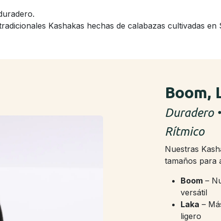
 duradero.
tradicionales Kashakas hechas de calabazas cultivadas en 
Boom, 
Duradero •
Rítmico
Nuestras Kash
tamaños para a
Boom
– Nu
versátil
Laka
– Más
ligero