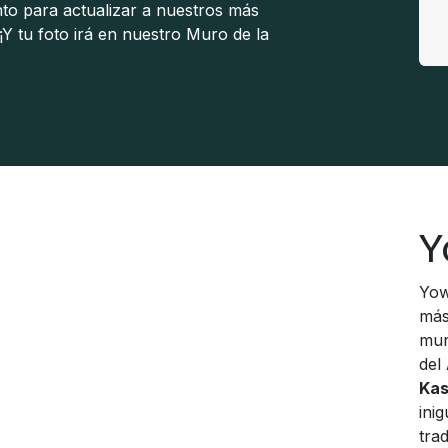
o para actualizar a nuestros más
 tu foto irá en nuestro Muro de la
Y
Yow
más
mun
del
Ka
ini
tra