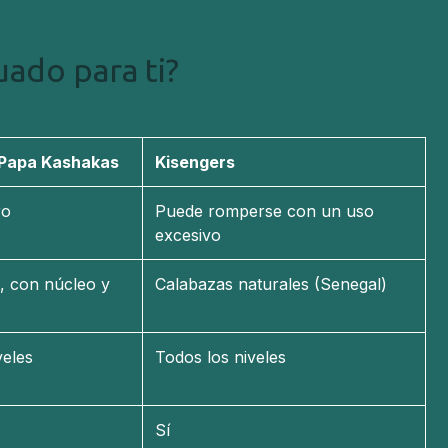
uado para ti?
Papa Kashakas
Kisengers
ro
Puede romperse con un uso
excesivo
, con núcleo y
Calabazas naturales (Senegal)
veles
Todos los niveles
Sí