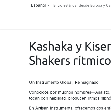
Ir al contenido
Español
Envío estándar desde Europa y C
Inicio
Instrumentos​
Tienda
Sobre no
Kashaka y Kise
Shakers rítmic
Un Instrumento Global, Reimaginado
Conocidos por muchos nombres—Asalato, P
tocan con habilidad, producen ritmos hipnót
En Artisan Instruments, ofrecemos dos enfo