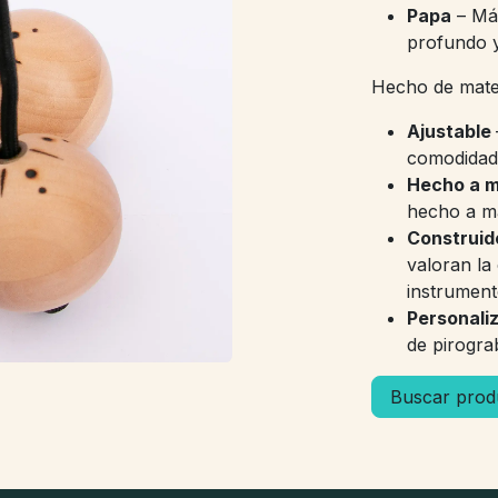
Papa
– Más
profundo 
Hecho de mater
Ajustable
comodidad
Hecho a 
hecho a ma
Construid
valoran la 
instrument
Personali
de pirogra
Buscar produ