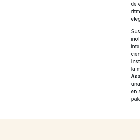
de 
rit
ele
Sus
ino
int
cie
Ins
la 
Asa
una
en 
pal