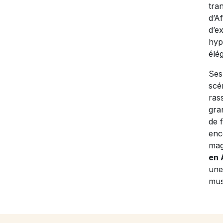
tra
d’A
d’e
hyp
élé
Ses
scé
ras
gra
de 
enc
mag
en 
une
mus