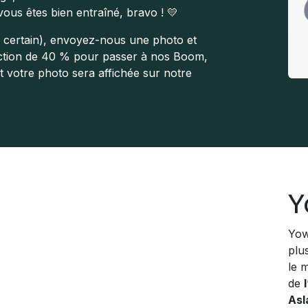
vous êtes bien entraîné, bravo ! 💛
as certain), envoyez-nous une photo et
tion de 40 % pour passer à nos Boom,
t votre photo sera affichée sur notre
Y
Yow
plu
le 
de
Asl