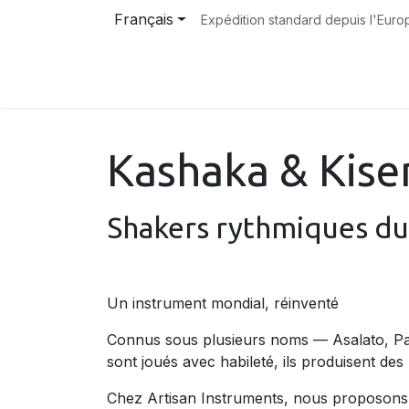
Se rendre au contenu
Français
Expédition standard depuis l'Euro
Accueil
Instrument
Boutique
À pro
Kashaka & Kise
Shakers rythmiques d
Un instrument mondial, réinventé
Connus sous plusieurs noms — Asalato, Pati
sont joués avec habileté, ils produisent des r
Chez Artisan Instruments, nous proposons d