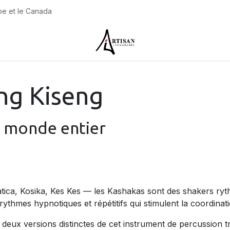
pe et le Canada
pos
Contactez-nous
ng Kiseng
u monde entier
ca, Kosika, Kes Kes — les Kashakas sont des shakers rythm
ythmes hypnotiques et répétitifs qui stimulent la coordination,
eux versions distinctes de cet instrument de percussion tr