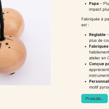
Papa
– Plu
impact plu
Fabriquée à pa
est :
Réglable
–
plus de co
Fabriquée 
habilement
atelier en
Conçue p
apprécient l
instrument
Personnal
motif pyro
Produits...