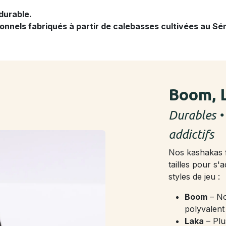
durable.
onnels fabriqués à partir de calebasses cultivées au Sé
Boom, 
Durables •
addictifs
Nos kashakas f
tailles pour s'
styles de jeu :​
Boom
– No
polyvalent
Laka
– Plu